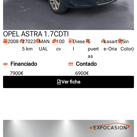
OPEL ASTRA 1.7CDTI
2008
27023
MAN
100
Diese
5
Lasart
(Sin
5 km
UAL
cv
l
puert
e-Oria
Color)
as
Financiado
Contado
7900€
6900€
Ver ficha