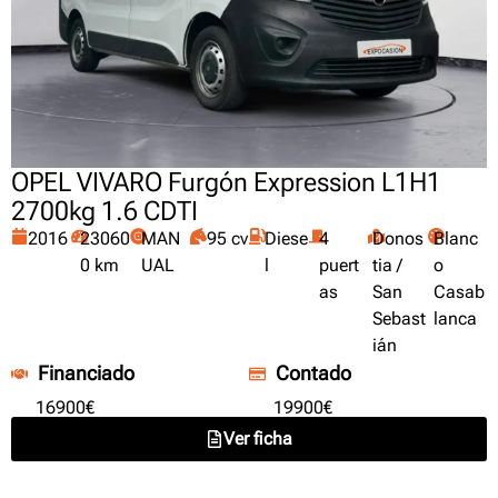
OPEL VIVARO Furgón Expression L1H1
2700kg 1.6 CDTI
2016
23060
MAN
95 cv
Diese
4
Donos
Blanc
0 km
UAL
l
puert
tia /
o
as
San
Casab
Sebast
lanca
ián
Financiado
Contado
16900€
19900€
Ver ficha