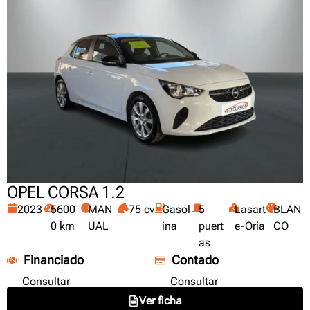
OPEL CORSA 1.2
2023
5600
MAN
75 cv
Gasol
5
Lasart
BLAN
0 km
UAL
ina
puert
e-Oria
CO
as
Financiado
Contado
Consultar
Consultar
Ver ficha