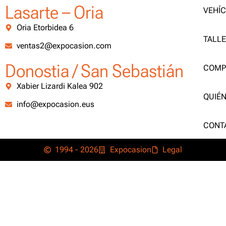
Lasarte – Oria
VEHÍ
Oria Etorbidea 6
TALL
ventas2@expocasion.com
Donostia / San Sebastián
COMP
Xabier Lizardi Kalea 902
QUIÉ
info@expocasion.eus
CONT
1994 - 2026
Expocasion
Legal