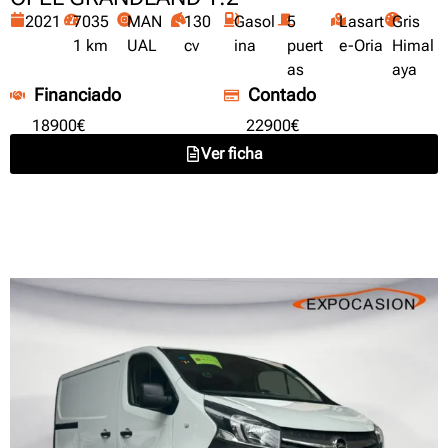
2021
7035
MAN
130
Gasol
5
Lasart
Gris
1 km
UAL
cv
ina
puert
e-Oria
Himal
as
aya
Financiado
Contado
18900€
22900€
Ver ficha