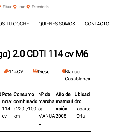
Eibar
Irun
Errenteria
S TU COCHE
QUIÉNES SOMOS
CONTACTO
o) 2.0 CDTI 114 cv M6
r
114CV
Diesel
Blanco
Casablanca
d
Pote
Consumo
Nº de
Año de
Ubicaci
ncia:
combinado
marcha
matricul
ón:
114
:
220 l/100
s:
ación:
Lasarte
cv
km
MANUA
2008
-Oria
L