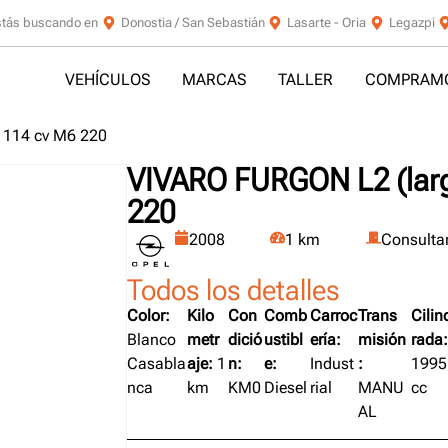
stás buscando en
Donostia / San Sebastián
Lasarte - Oria
Legazpi
VEHÍCULOS
MARCAS
TALLER
COMPRAMO
 114 cv M6 220
VIVARO FURGON L2 (larg
220
2008
1 km
Consulta
Todos los detalles
Color:
Kilo
Con
Comb
Carroc
Trans
Cilin
Blanco
metr
dició
ustibl
ería:
misión
rada:
Casabla
aje:
1
n:
e:
Indust
:
1995
nca
km
KM0
Diesel
rial
MANU
cc
AL