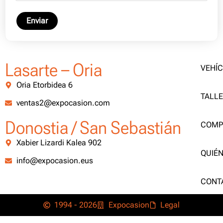
Enviar
Lasarte – Oria
VEHÍ
Oria Etorbidea 6
TALL
ventas2@expocasion.com
Donostia / San Sebastián
COMP
Xabier Lizardi Kalea 902
QUIÉ
info@expocasion.eus
CONT
1994 - 2026
Expocasion
Legal