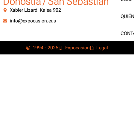
Donostia / San Sebastián
Xabier Lizardi Kalea 902
QUIÉ
info@expocasion.eus
CONT
1994 - 2026
Expocasion
Legal