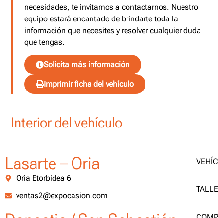
necesidades, te invitamos a contactarnos. Nuestro
equipo estará encantado de brindarte toda la
información que necesites y resolver cualquier duda
que tengas.
Solicita más información
Imprimir ficha del vehículo
Interior del vehículo
Lasarte – Oria
VEHÍ
Oria Etorbidea 6
TALL
ventas2@expocasion.com
COMP