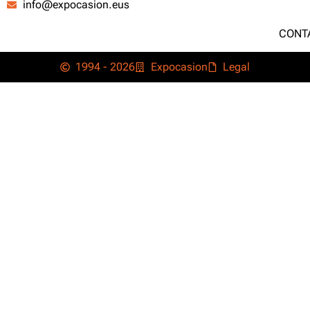
info@expocasion.eus
CONT
1994 - 2026
Expocasion
Legal