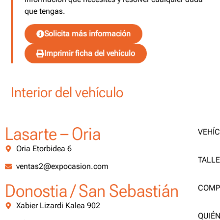
que tengas.
Solicita más información
Imprimir ficha del vehículo
Interior del vehículo
Lasarte – Oria
VEHÍ
Oria Etorbidea 6
TALL
ventas2@expocasion.com
Donostia / San Sebastián
COMP
Xabier Lizardi Kalea 902
QUIÉ