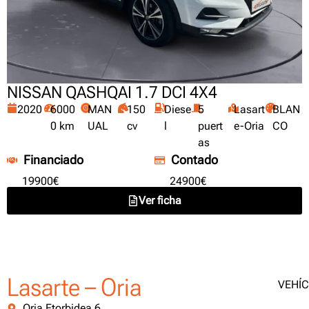
NISSAN QASHQAI 1.7 DCI 4X4
2020
6000
MAN
150
Diese
5
Lasart
BLAN
0 km
UAL
cv
l
puert
e-Oria
CO
as
Financiado
Contado
19900€
24900€
Ver ficha
Lasarte – Oria
VEHÍ
Oria Etorbidea 6