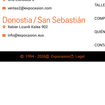
TALL
ventas2@expocasion.com
Donostia / San Sebastián
COMP
Xabier Lizardi Kalea 902
QUIÉ
info@expocasion.eus
CONT
1994 - 2026
Expocasion
Legal