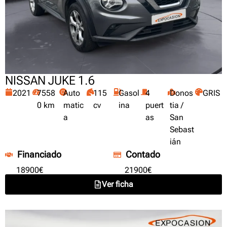
NISSAN JUKE 1.6
2021
7558
Auto
115
Gasol
4
Donos
GRIS
0 km
matic
cv
ina
puert
tia /
a
as
San
Sebast
ián
Financiado
Contado
18900€
21900€
Ver ficha