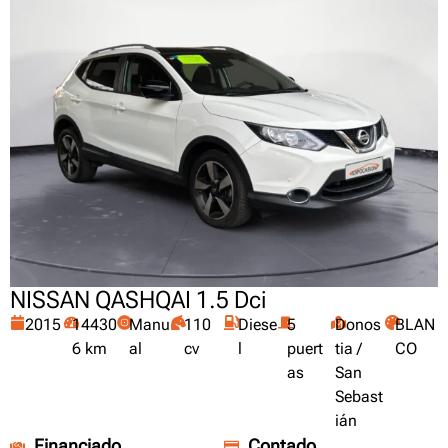
NISSAN QASHQAI 1.5 Dci
2015
14430
Manu
110
Diese
5
Donos
BLAN
6 km
al
cv
l
puert
tia /
CO
as
San
Sebast
ián
Financiado
Contado