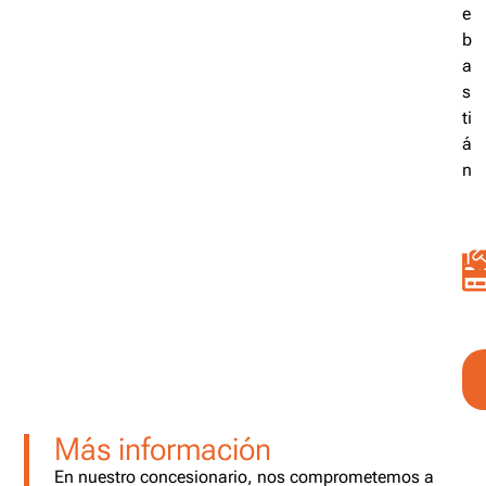
e
b
a
s
ti
á
n
Más información
En nuestro concesionario, nos comprometemos a