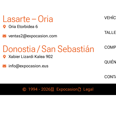
Lasarte – Oria
VEHÍ
Oria Etorbidea 6
TALL
ventas2@expocasion.com
Donostia / San Sebastián
COMP
Xabier Lizardi Kalea 902
QUIÉ
info@expocasion.eus
CONT
1994 - 2026
Expocasion
Legal