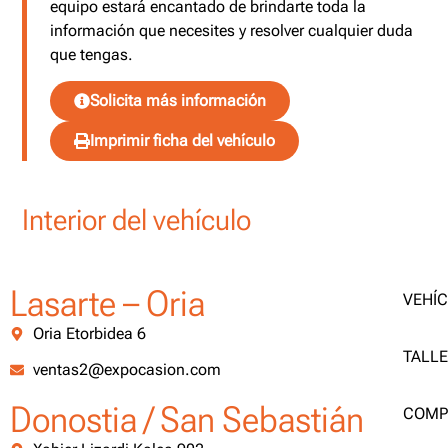
equipo estará encantado de brindarte toda la
información que necesites y resolver cualquier duda
que tengas.
Solicita más información
Imprimir ficha del vehículo
Interior del vehículo
Lasarte – Oria
VEHÍ
Oria Etorbidea 6
TALL
ventas2@expocasion.com
Donostia / San Sebastián
COMP