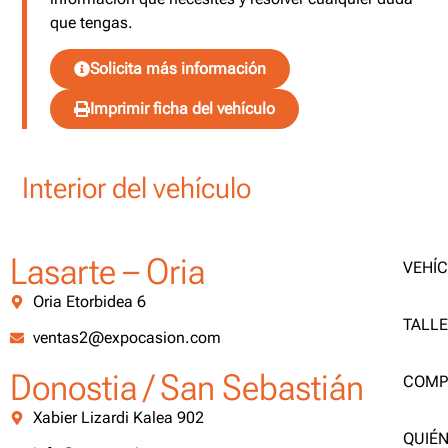
que tengas.
Solicita más información
Imprimir ficha del vehículo
Interior del vehículo
Lasarte – Oria
VEHÍ
Oria Etorbidea 6
TALL
ventas2@expocasion.com
Donostia / San Sebastián
COMP
Xabier Lizardi Kalea 902
QUIÉ