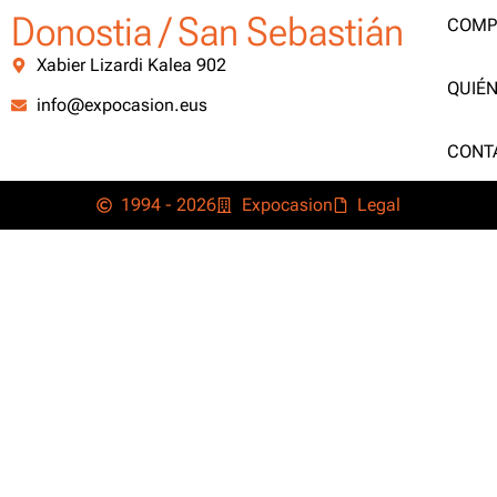
Donostia / San Sebastián
COMP
Xabier Lizardi Kalea 902
QUIÉ
info@expocasion.eus
CONT
1994 - 2026
Expocasion
Legal