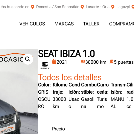
stás buscando en
Donostia / San Sebastián
Lasarte - Oria
Legazpi
VEHÍCULOS
MARCAS
TALLER
COMPRAMO
SEAT IBIZA 1.0
2021
38000 km
5 puertas
Todos los detalles
Color:
Kilome
Cond
Combu
Carro
Transm
Cil
GRIS
traje:
ición:
stible:
cería:
isión:
rad
OSCU
38000
Usad
Gasoli
Turis
MANU
1.0
RO
km
o
na
mo
AL
cc
Precio