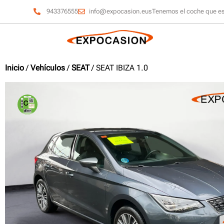
943376555
info@expocasion.eus
Tenemos el coche que e
Inicio
/
Vehículos
/
SEAT
/ SEAT IBIZA 1.0