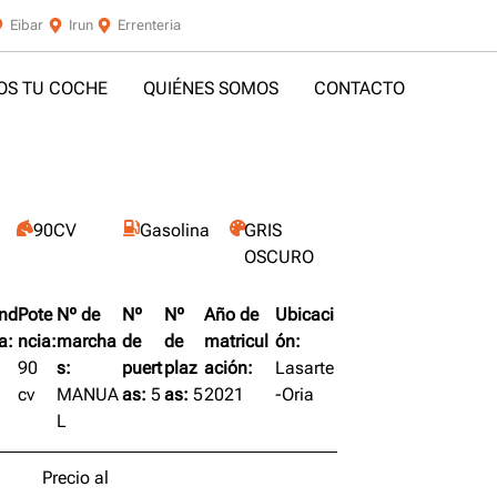
Eibar
Irun
Errenteria
S TU COCHE
QUIÉNES SOMOS
CONTACTO
90CV
Gasolina
GRIS
OSCURO
ind
Pote
Nº de
Nº
Nº
Año de
Ubicaci
a:
ncia:
marcha
de
de
matricul
ón:
90
s:
puert
plaz
ación:
Lasarte
cv
MANUA
as:
5
as:
5
2021
-Oria
L
Precio al