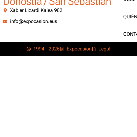
Donostia / San Sebastián
Xabier Lizardi Kalea 902
QUIÉ
info@expocasion.eus
CONT
1994 - 2026
Expocasion
Legal