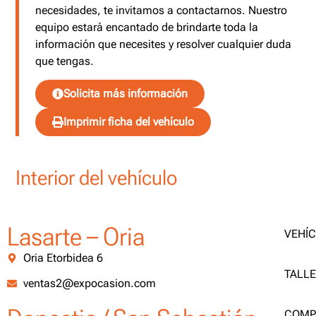
necesidades, te invitamos a contactarnos. Nuestro
equipo estará encantado de brindarte toda la
información que necesites y resolver cualquier duda
que tengas.
Solicita más información
Imprimir ficha del vehículo
Interior del vehículo
Lasarte – Oria
VEHÍ
Oria Etorbidea 6
TALL
ventas2@expocasion.com
COMP