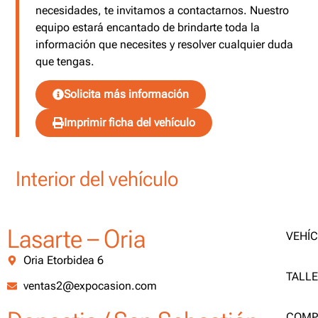
necesidades, te invitamos a contactarnos. Nuestro
equipo estará encantado de brindarte toda la
información que necesites y resolver cualquier duda
que tengas.
Solicita más información
Imprimir ficha del vehículo
Interior del vehículo
Lasarte – Oria
VEHÍ
Oria Etorbidea 6
TALL
ventas2@expocasion.com
COMP