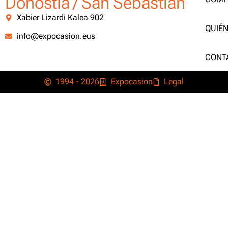
Donostia / San Sebastián
Xabier Lizardi Kalea 902
QUIÉ
info@expocasion.eus
CONT
1994 - 2026
Expocasion
Legal