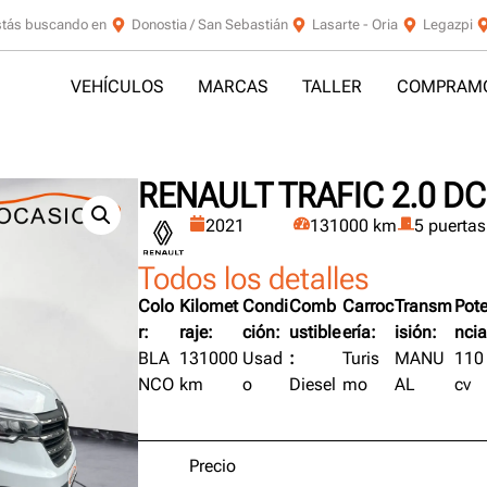
stás buscando en
Donostia / San Sebastián
Lasarte - Oria
Legazpi
VEHÍCULOS
MARCAS
TALLER
COMPRAMO
RENAULT TRAFIC 2.0 DC
2021
131000 km
5 puertas
Todos los detalles
Colo
Kilomet
Condi
Comb
Carroc
Transm
Pot
r:
raje:
ción:
ustible
ería:
isión:
ncia
BLA
131000
Usad
:
Turis
MANU
110
NCO
km
o
Diesel
mo
AL
cv
Precio