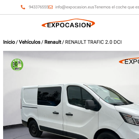
943376555
info@expocasion.eus
Tenemos el coche que e
Inicio
/
Vehículos
/
Renault
/ RENAULT TRAFIC 2.0 DCI