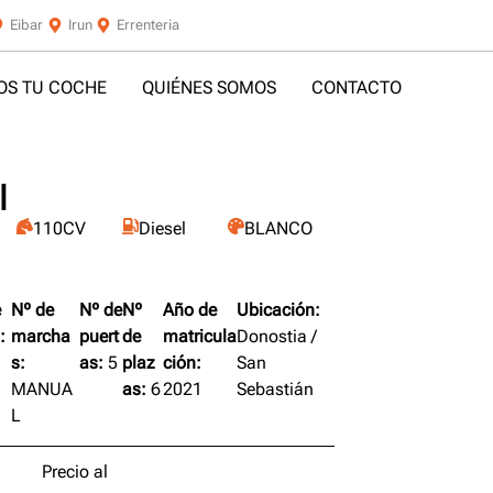
Eibar
Irun
Errenteria
S TU COCHE
QUIÉNES SOMOS
CONTACTO
I
110CV
Diesel
BLANCO
e
Nº de
Nº de
Nº
Año de
Ubicación:
:
marcha
puert
de
matricula
Donostia /
s:
as:
5
plaz
ción:
San
MANUA
as:
6
2021
Sebastián
L
Precio al