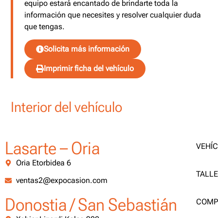
equipo estará encantado de brindarte toda la
información que necesites y resolver cualquier duda
que tengas.
Solicita más información
Imprimir ficha del vehículo
Interior del vehículo
Lasarte – Oria
VEHÍ
Oria Etorbidea 6
TALL
ventas2@expocasion.com
Donostia / San Sebastián
COMP