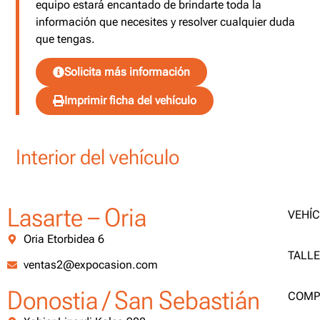
equipo estará encantado de brindarte toda la
información que necesites y resolver cualquier duda
que tengas.
Solicita más información
Imprimir ficha del vehículo
Interior del vehículo
Lasarte – Oria
VEHÍ
Oria Etorbidea 6
TALL
ventas2@expocasion.com
Donostia / San Sebastián
COMP