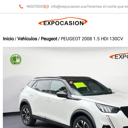
943376555
info@expocasion.eus
Tenemos el coche que e
Inicio
/
Vehículos
/
Peugeot
/ PEUGEOT 2008 1.5 HDI 130CV