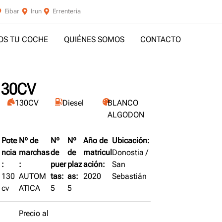
Eibar
Irun
Errenteria
S TU COCHE
QUIÉNES SOMOS
CONTACTO
130CV
130CV
Diesel
BLANCO
ALGODON
Pote
Nº de
Nº
Nº
Año de
Ubicación:
ncia
marchas
de
de
matricul
Donostia /
:
:
puer
plaz
ación:
San
130
AUTOM
tas:
as:
2020
Sebastián
cv
ATICA
5
5
Precio al