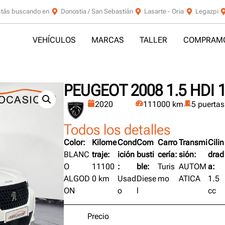
stás buscando en
Donostia / San Sebastián
Lasarte - Oria
Legazpi
VEHÍCULOS
MARCAS
TALLER
COMPRAMO
PEUGEOT 2008 1.5 HDI 
2020
111000 km
5 puertas
Todos los detalles
Color:
Kilome
Cond
Com
Carro
Transmi
Cilin
BLANC
traje:
ición
busti
cería:
sión:
drad
O
11100
:
ble:
Turis
AUTOM
a:
ALGOD
0 km
Usad
Diese
mo
ATICA
1.5
ON
o
l
cc
Precio