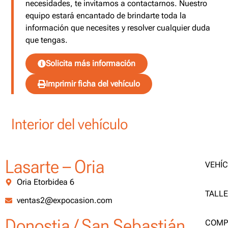
necesidades, te invitamos a contactarnos. Nuestro
equipo estará encantado de brindarte toda la
información que necesites y resolver cualquier duda
que tengas.
Solicita más información
Imprimir ficha del vehículo
Interior del vehículo
Lasarte – Oria
VEHÍ
Oria Etorbidea 6
TALL
ventas2@expocasion.com
Donostia / San Sebastián
COMP