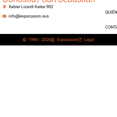
Xabier Lizardi Kalea 902
QUIÉ
info@expocasion.eus
CONT
1994 - 2026
Expocasion
Legal