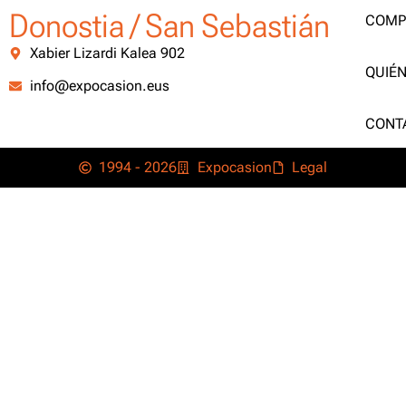
Donostia / San Sebastián
COMP
Xabier Lizardi Kalea 902
QUIÉ
info@expocasion.eus
CONT
1994 - 2026
Expocasion
Legal