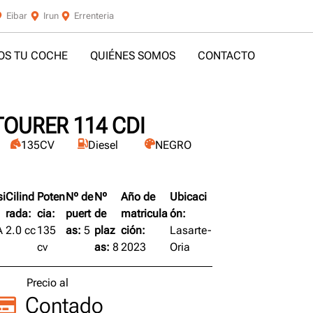
Eibar
Irun
Errenteria
S TU COCHE
QUIÉNES SOMOS
CONTACTO
OURER 114 CDI
135CV
Diesel
NEGRO
i
Cilind
Poten
Nº de
Nº
Año de
Ubicaci
rada:
cia:
puert
de
matricula
ón:
A
2.0 cc
135
as:
5
plaz
ción:
Lasarte-
cv
as:
8
2023
Oria
Precio al
Contado