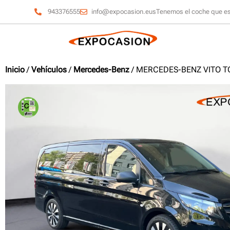
943376555
info@expocasion.eus
Tenemos el coche que e
Inicio
/
Vehículos
/
Mercedes-Benz
/ MERCEDES-BENZ VITO T