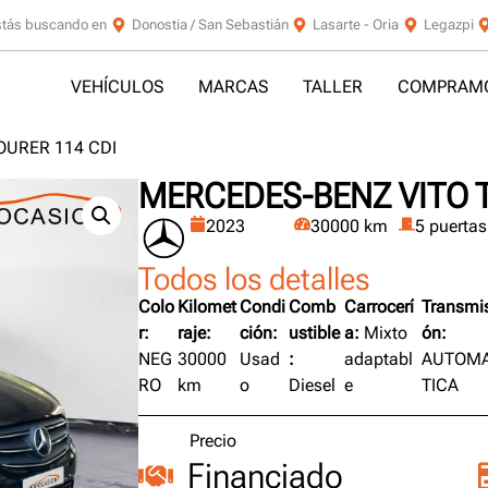
stás buscando en
Donostia / San Sebastián
Lasarte - Oria
Legazpi
VEHÍCULOS
MARCAS
TALLER
COMPRAMO
OURER 114 CDI
MERCEDES-BENZ VITO T
2023
30000 km
5 puertas
Todos los detalles
Colo
Kilomet
Condi
Comb
Carrocerí
Transmis
r:
raje:
ción:
ustible
a:
Mixto
ón:
NEG
30000
Usad
:
adaptabl
AUTOM
RO
km
o
Diesel
e
TICA
Precio
Financiado