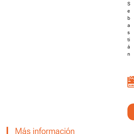
S
e
b
a
s
ti
á
n
Más información