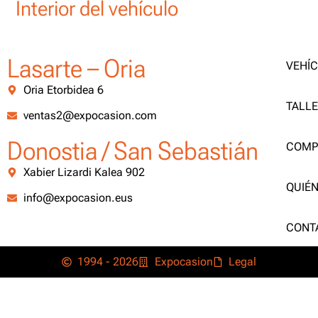
Interior del vehículo
Lasarte – Oria
VEHÍ
Oria Etorbidea 6
TALL
ventas2@expocasion.com
Donostia / San Sebastián
COMP
Xabier Lizardi Kalea 902
QUIÉ
info@expocasion.eus
CONT
1994 - 2026
Expocasion
Legal