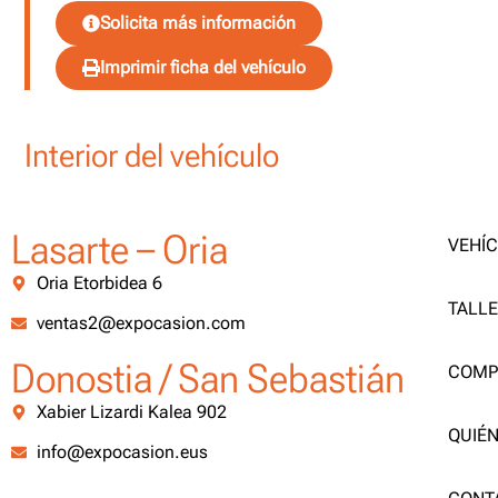
Solicita más información
Imprimir ficha del vehículo
Interior del vehículo
Lasarte – Oria
VEHÍ
Oria Etorbidea 6
TALL
ventas2@expocasion.com
Donostia / San Sebastián
COMP
Xabier Lizardi Kalea 902
QUIÉ
info@expocasion.eus