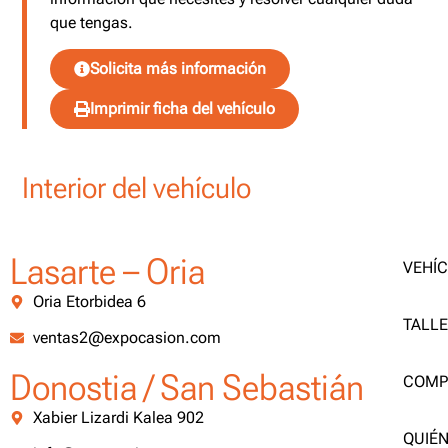
que tengas.
Solicita más información
Imprimir ficha del vehículo
Interior del vehículo
Lasarte – Oria
VEHÍ
Oria Etorbidea 6
TALL
ventas2@expocasion.com
Donostia / San Sebastián
COMP
Xabier Lizardi Kalea 902
QUIÉ