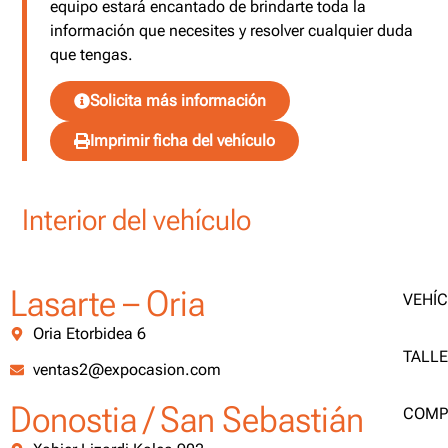
equipo estará encantado de brindarte toda la
información que necesites y resolver cualquier duda
que tengas.
Solicita más información
Imprimir ficha del vehículo
Interior del vehículo
Lasarte – Oria
VEHÍ
Oria Etorbidea 6
TALL
ventas2@expocasion.com
Donostia / San Sebastián
COMP