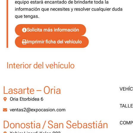
equipo estará encantado de brindarte toda la
información que necesites y resolver cualquier duda
que tengas.
Solicita más información
Imprimir ficha del vehículo
Interior del vehículo
Lasarte – Oria
VEHÍ
Oria Etorbidea 6
TALL
ventas2@expocasion.com
Donostia / San Sebastián
COMP