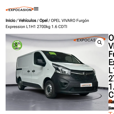
Inicio
/
Vehículos
/
Opel
/ OPEL VIVARO Furgón
Expression L1H1 2700kg 1.6 CDTI
O
V
F
E
L
2
1
C
20
23
4
95
Die
Bl
km
pu
Ca