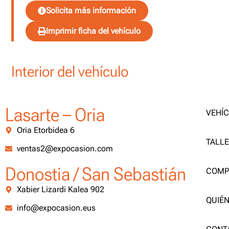
Solicita más información
Imprimir ficha del vehículo
Interior del vehículo
Lasarte – Oria
VEHÍ
Oria Etorbidea 6
TALL
ventas2@expocasion.com
Donostia / San Sebastián
COMP
Xabier Lizardi Kalea 902
QUIÉ
info@expocasion.eus