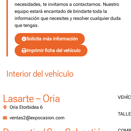
necesidades, te invitamos a contactarnos. Nuestro
equipo estará encantado de brindarte toda la
información que necesites y resolver cualquier duda
que tengas.
Solicita más información
Imprimir ficha del vehículo
Interior del vehículo
Lasarte – Oria
VEHÍ
Oria Etorbidea 6
TALL
ventas2@expocasion.com
COMP