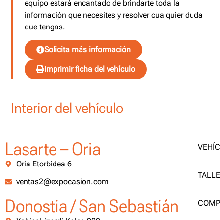
equipo estará encantado de brindarte toda la
información que necesites y resolver cualquier duda
que tengas.
Solicita más información
Imprimir ficha del vehículo
Interior del vehículo
Lasarte – Oria
VEHÍ
Oria Etorbidea 6
TALL
ventas2@expocasion.com
Donostia / San Sebastián
COMP