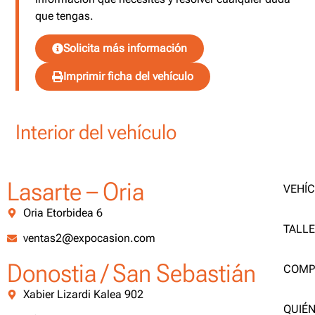
que tengas.
Solicita más información
Imprimir ficha del vehículo
Interior del vehículo
Lasarte – Oria
VEHÍ
Oria Etorbidea 6
TALL
ventas2@expocasion.com
Donostia / San Sebastián
COMP
Xabier Lizardi Kalea 902
QUIÉ