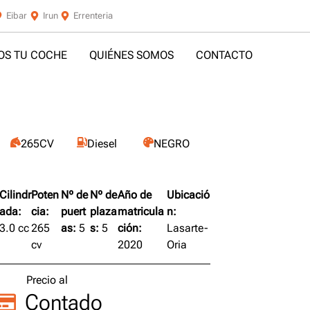
Eibar
Irun
Errenteria
S TU COCHE
QUIÉNES SOMOS
CONTACTO
265CV
Diesel
NEGRO
Cilindr
Poten
Nº de
Nº de
Año de
Ubicació
ada:
cia:
puert
plaza
matricula
n:
3.0 cc
265
as:
5
s:
5
ción:
Lasarte-
cv
2020
Oria
Precio al
Contado