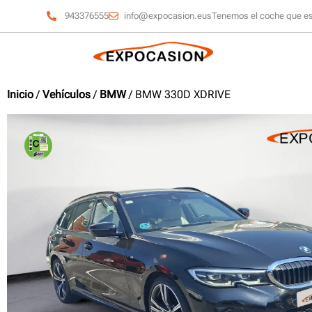
943376555
info@expocasion.eus
Tenemos el coche que e
Inicio
/
Vehículos
/
BMW
/ BMW 330D XDRIVE