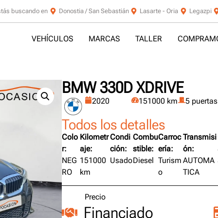
stás buscando en
Donostia / San Sebastián
Lasarte - Oria
Legazpi
VEHÍCULOS
MARCAS
TALLER
COMPRAMO
BMW 330D XDRIVE
2020
151000 km
5 puertas
Todos los detalles
Colo
Kilometr
Condi
Combu
Carroc
Transmisi
r:
aje:
ción:
stible:
ería:
ón:
NEG
151000
Usado
Diesel
Turism
AUTOMA
RO
km
o
TICA
Precio
Financiado