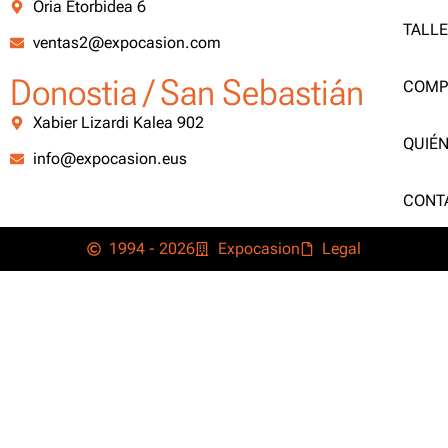
Oria Etorbidea 6
TALL
ventas2@expocasion.com
Donostia / San Sebastián
COMP
Xabier Lizardi Kalea 902
QUIÉ
info@expocasion.eus
CONT
1994 - 2026
Expocasion
Legal