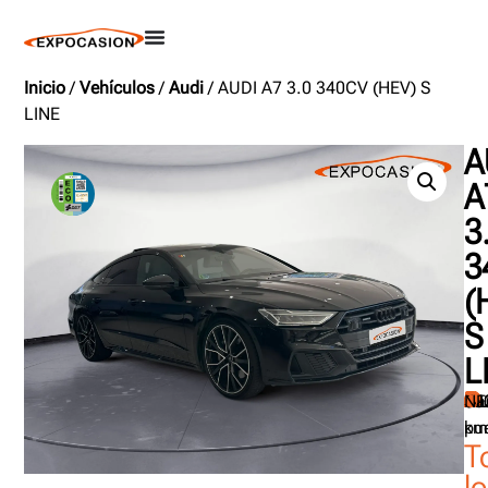
Inicio
/
Vehículos
/
Audi
/ AUDI A7 3.0 340CV (HEV) S
LINE
A
A
3
3
(
S
L
20
57
5
34
Ga
NE
km
pu
T
l