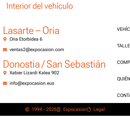
Interior del vehículo
Lasarte – Oria
VEHÍ
Oria Etorbidea 6
TALL
ventas2@expocasion.com
Donostia / San Sebastián
COMP
Xabier Lizardi Kalea 902
QUIÉ
info@expocasion.eus
CONT
1994 - 2026
Expocasion
Legal