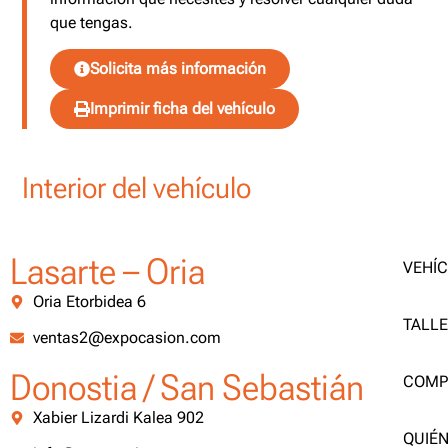
que tengas.
Solicita más información
Imprimir ficha del vehículo
Interior del vehículo
Lasarte – Oria
VEHÍ
Oria Etorbidea 6
TALL
ventas2@expocasion.com
Donostia / San Sebastián
COMP
Xabier Lizardi Kalea 902
QUIÉ