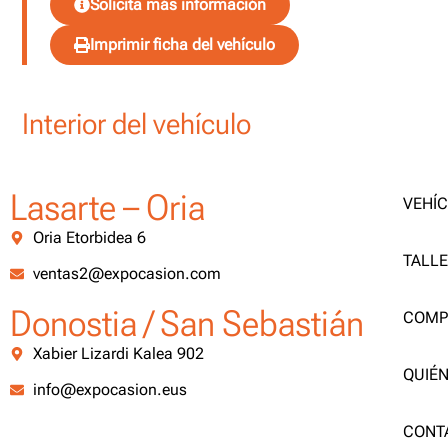
Solicita más información
Imprimir ficha del vehículo
Interior del vehículo
Lasarte – Oria
VEHÍ
Oria Etorbidea 6
TALL
ventas2@expocasion.com
Donostia / San Sebastián
COMP
Xabier Lizardi Kalea 902
QUIÉ
info@expocasion.eus
CONT