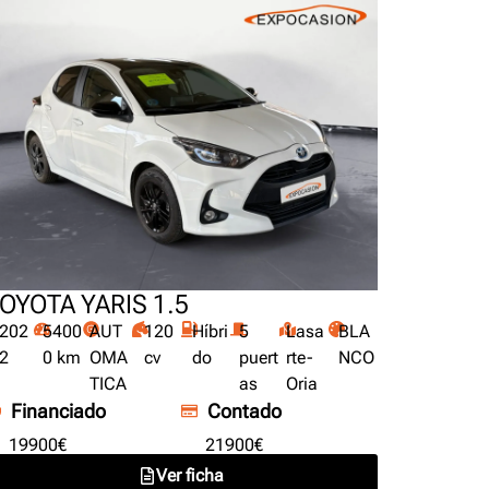
OYOTA YARIS 1.5
202
5400
AUT
120
Híbri
5
Lasa
BLA
2
0 km
OMA
cv
do
puert
rte-
NCO
TICA
as
Oria
Financiado
Contado
19900€
21900€
Ver ficha