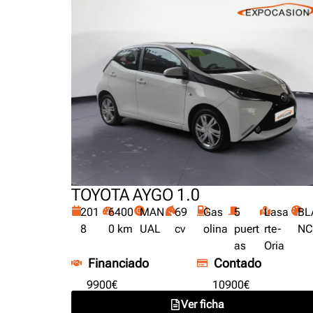
TOYOTA AYGO 1.0
201
6400
MAN
69
Gas
5
Lasa
BL
8
0 km
UAL
cv
olina
puert
rte-
NC
as
Oria
Financiado
Contado
9900€
10900€
Ver ficha