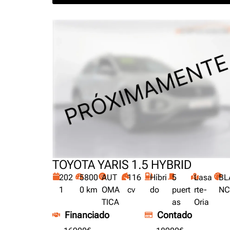
TOYOTA YARIS 1.5 HYBRID
202
5800
AUT
116
Híbri
5
Lasa
BL
1
0 km
OMA
cv
do
puert
rte-
NC
TICA
as
Oria
Financiado
Contado