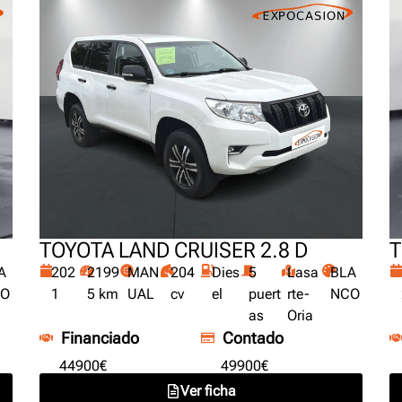
T
TOYOTA LAND CRUISER 2.8 D
A
202
2199
MAN
204
Dies
5
Lasa
BLA
O
1
5 km
UAL
cv
el
puert
rte-
NCO
as
Oria
Financiado
Contado
44900€
49900€
Ver ficha