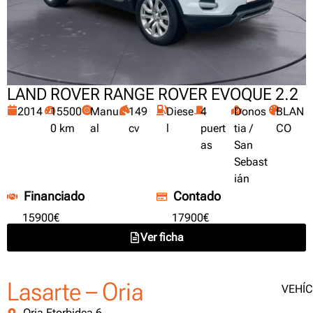
LAND ROVER RANGE ROVER EVOQUE 2.2
2014
15500
Manu
149
Diese
4
Donos
BLAN
0 km
al
cv
l
puert
tia /
CO
as
San
Sebast
ián
Financiado
Contado
15900€
17900€
Ver ficha
Lasarte – Oria
VEHÍ
Oria Etorbidea 6