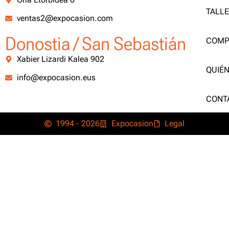
TALL
ventas2@expocasion.com
Donostia / San Sebastián
COMP
Xabier Lizardi Kalea 902
QUIÉ
info@expocasion.eus
CONT
1994 - 2026
Expocasion
Legal