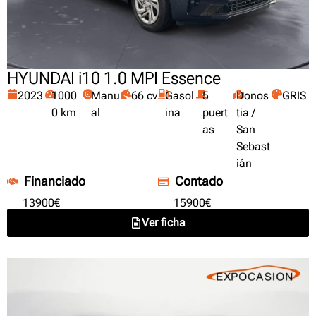
HYUNDAI i10 1.0 MPI Essence
2023
1000
Manu
66 cv
Gasol
5
Donos
GRIS
0 km
al
ina
puert
tia /
as
San
Sebast
ián
Financiado
Contado
13900€
15900€
Ver ficha