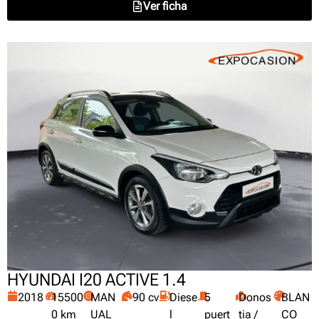
Ver ficha
HYUNDAI I20 ACTIVE 1.4
2018
15500
MAN
90 cv
Diese
5
Donos
BLAN
0 km
UAL
l
puert
tia /
CO