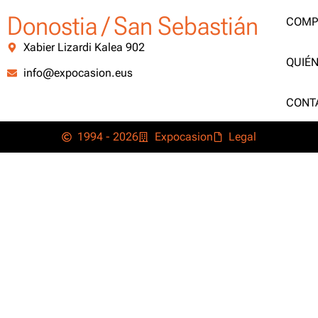
Donostia / San Sebastián
COMP
Xabier Lizardi Kalea 902
QUIÉ
info@expocasion.eus
CONT
1994 - 2026
Expocasion
Legal