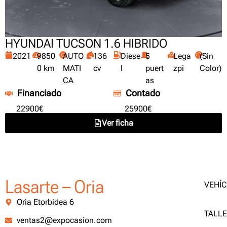
HYUNDAI TUCSON 1.6 HIBRIDO
2021
9850
AUTO
136
Diese
5
Lega
(Sin
0 km
MATI
cv
l
puert
zpi
Color)
CA
as
Financiado
Contado
22900€
25900€
Ver ficha
Lasarte – Oria
VEHÍ
Oria Etorbidea 6
TALL
ventas2@expocasion.com