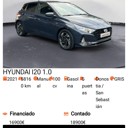
HYUNDAI I20 1.0
2021
5816
Manu
100
Gasol
5
Donos
GRIS
0 km
al
cv
ina
puert
tia /
as
San
Sebast
ián
Financiado
Contado
16900€
18900€