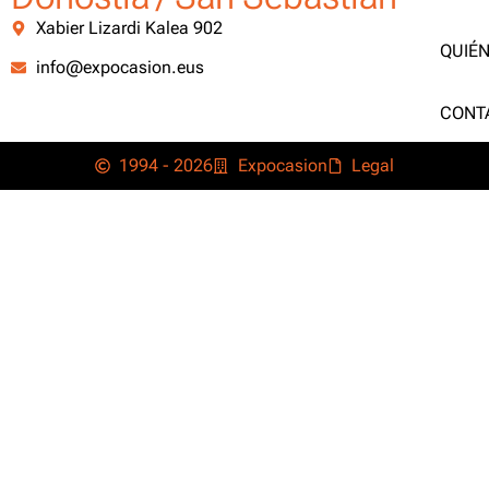
Xabier Lizardi Kalea 902
QUIÉ
info@expocasion.eus
CONT
1994 - 2026
Expocasion
Legal