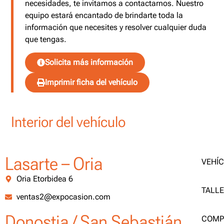
necesidades, te invitamos a contactarnos. Nuestro
equipo estará encantado de brindarte toda la
información que necesites y resolver cualquier duda
que tengas.
Solicita más información
Imprimir ficha del vehículo
Interior del vehículo
Lasarte – Oria
VEHÍ
Oria Etorbidea 6
TALL
ventas2@expocasion.com
Donostia / San Sebastián
COMP