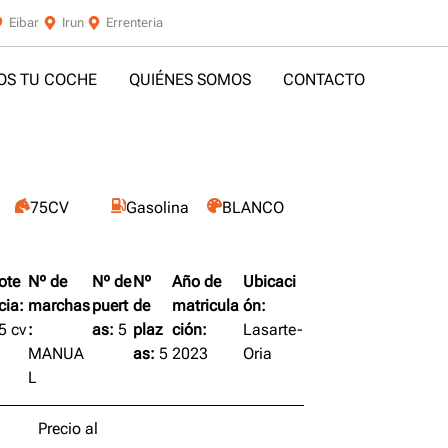
Eibar
Irun
Errenteria
S TU COCHE
QUIÉNES SOMOS
CONTACTO
75CV
Gasolina
BLANCO
ote
Nº de
Nº de
Nº
Año de
Ubicaci
cia:
marchas
puert
de
matricula
ón:
5 cv
:
as:
5
plaz
ción:
Lasarte-
MANUA
as:
5
2023
Oria
L
Precio al