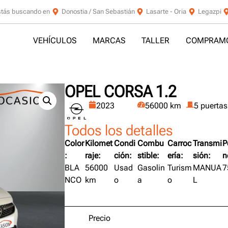
stás buscando en
Donostia / San Sebastián
Lasarte - Oria
Legazpi
VEHÍCULOS
MARCAS
TALLER
COMPRAMO
OPEL CORSA 1.2
2023
56000 km
5 puertas
Todos los detalles
Color
Kilomet
Condi
Combu
Carroc
Transmi
P
:
raje:
ción:
stible:
ería:
sión:
n
BLA
56000
Usad
Gasolin
Turism
MANUA
7
NCO
km
o
a
o
L
Precio