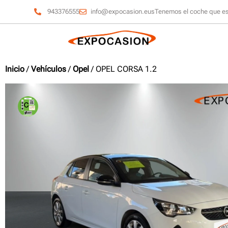
943376555
info@expocasion.eus
Tenemos el coche que e
Inicio
/
Vehículos
/
Opel
/ OPEL CORSA 1.2