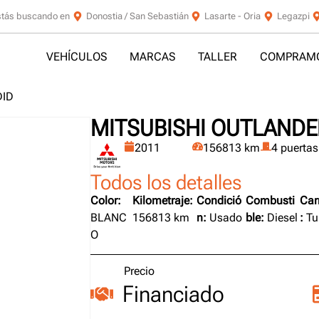
stás buscando en
Donostia / San Sebastián
Lasarte - Oria
Legazpi
VEHÍCULOS
MARCAS
TALLER
COMPRAMO
DID
MITSUBISHI OUTLANDER
2011
156813 km
4 puertas
Todos los detalles
Color:
Kilometraje:
Condició
Combusti
Car
BLANC
156813 km
n:
Usado
ble:
Diesel
:
Tu
O
Precio
Financiado