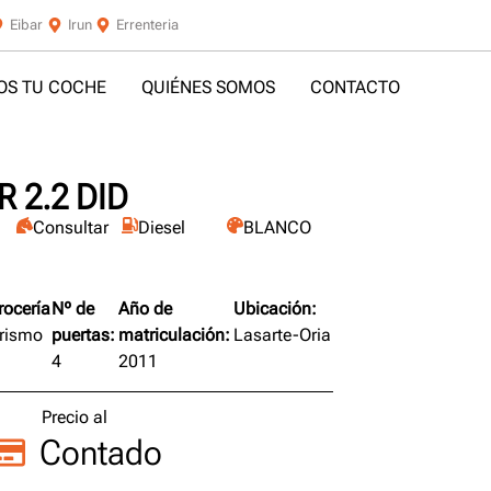
Eibar
Irun
Errenteria
S TU COCHE
QUIÉNES SOMOS
CONTACTO
 2.2 DID
Consultar
Diesel
BLANCO
rocería
Nº de
Año de
Ubicación:
rismo
puertas:
matriculación:
Lasarte-Oria
4
2011
Precio al
Contado