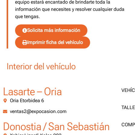
equipo estará encantado de brindarte toda la
información que necesites y resolver cualquier duda
que tengas.
Solicita más información
Imprimir ficha del vehículo
Interior del vehículo
Lasarte – Oria
VEHÍ
Oria Etorbidea 6
TALL
ventas2@expocasion.com
Donostia / San Sebastián
COMP