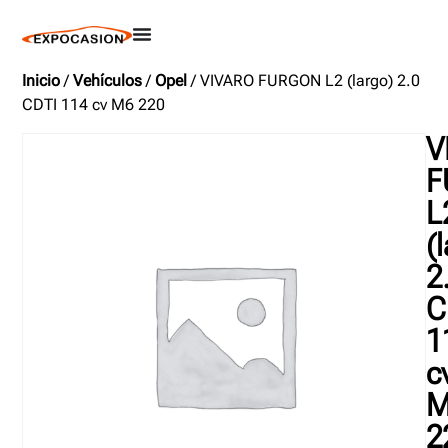
Inicio
/
Vehículos
/
Opel
/ VIVARO FURGON L2 (largo) 2.0
CDTI 114 cv M6 220
V
F
L
(
2
C
1
c
M
2