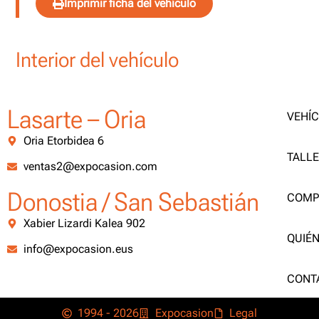
Imprimir ficha del vehículo
Interior del vehículo
Lasarte – Oria
VEHÍ
Oria Etorbidea 6
TALL
ventas2@expocasion.com
Donostia / San Sebastián
COMP
Xabier Lizardi Kalea 902
QUIÉ
info@expocasion.eus
CONT
1994 - 2026
Expocasion
Legal