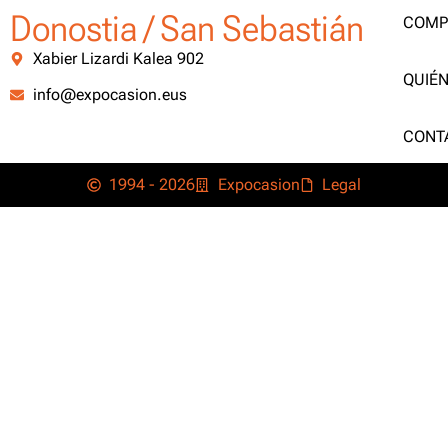
Donostia / San Sebastián
COMP
Xabier Lizardi Kalea 902
QUIÉ
info@expocasion.eus
CONT
1994 - 2026
Expocasion
Legal