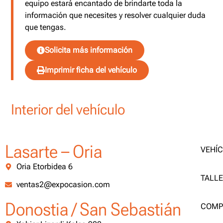
equipo estará encantado de brindarte toda la
información que necesites y resolver cualquier duda
que tengas.
Solicita más información
Imprimir ficha del vehículo
Interior del vehículo
Lasarte – Oria
VEHÍ
Oria Etorbidea 6
TALL
ventas2@expocasion.com
Donostia / San Sebastián
COMP